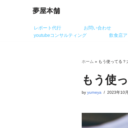
夢屋本舗
コ
ン
レポート代行
お問い合わせ
テ
youtubeコンサルティング
飲食店ア
ン
ツ
へ
ホーム
»
もう使ってる？
ス
キ
もう使っ
ッ
プ
by
yumeya
2023年10