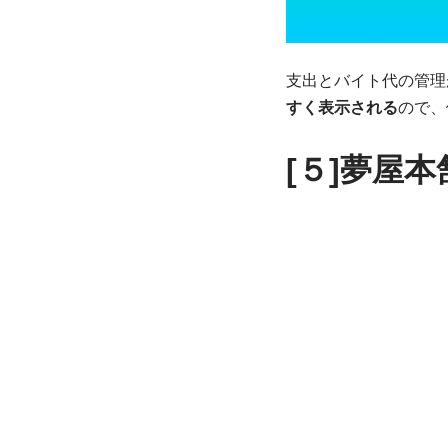
支出とバイト代の管理
すく表示される
ので、
[５]夢屋本