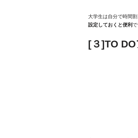
大学生は自分で時間割
設定しておくと便利
で
[３]TO D