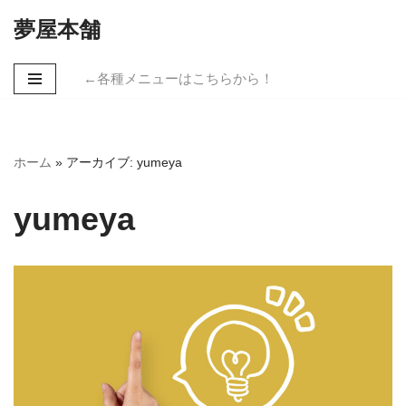
夢屋本舗
コ
ン
←各種メニューはこちらから！
テ
ン
ツ
へ
ホーム
»
アーカイブ: yumeya
ス
キ
yumeya
ッ
プ