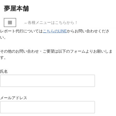
夢屋本舗
コ
ン
←各種メニューはこちらから！
テ
レポート代行
については
こちらのLINE
からお問い合わせくださ
ン
い。
ツ
へ
その他のお問い合わせ・ご要望は以下のフォームよりお願いしま
ス
す。
キ
ッ
プ
氏名
メールアドレス